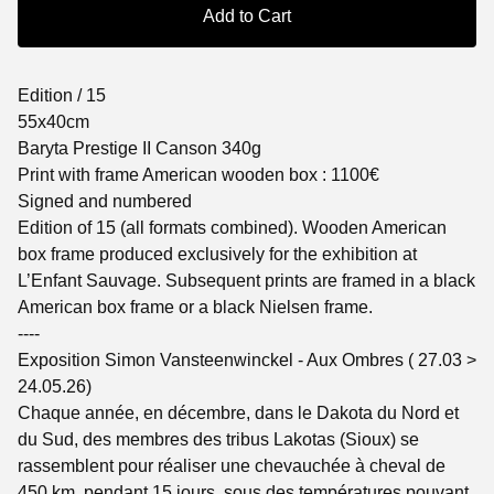
Add to Cart
Edition / 15
55x40cm
Baryta Prestige II Canson 340g
Print with frame American wooden box : 1100€
Signed and numbered
Edition of 15 (all formats combined). Wooden American
box frame produced exclusively for the exhibition at
L’Enfant Sauvage. Subsequent prints are framed in a black
American box frame or a black Nielsen frame.
----
Exposition Simon Vansteenwinckel - Aux Ombres ( 27.03 >
24.05.26)
Chaque année, en décembre, dans le Dakota du Nord et
du Sud, des membres des tribus Lakotas (Sioux) se
rassemblent pour réaliser une chevauchée à cheval de
450 km, pendant 15 jours, sous des températures pouvant